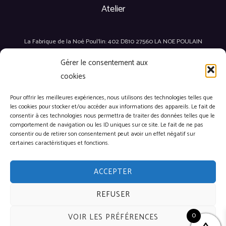
Atelier
La Fabrique de la Noé Poul'lin: 402 D810 27560 LA NOE POULAIN
Gérer le consentement aux
Notre boutique
cookies
Pour offrir les meilleures expériences, nous utilisons des technologies telles que
La boutique des artisans:
les cookies pour stocker et/ou accéder aux informations des appareils. Le fait de
consentir à ces technologies nous permettra de traiter des données telles que le
6 rue des Cordeliers
comportement de navigation ou les ID uniques sur ce site. Le fait de ne pas
27500 PONT-AUDEMER
consentir ou de retirer son consentement peut avoir un effet négatif sur
Tél. : 0662454462
certaines caractéristiques et fonctions.
contact@crealin.fr
ACCEPTER
REFUSER
© 2026 CréaLIN.fr. Powered by CréaLIN.fr
0
VOIR LES PRÉFÉRENCES