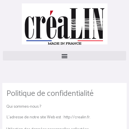
Aller
au
contenu
Politique de confidentialité
Qui sommes-nous ?
L’adresse de notre site Web est : http://crealin.fr.