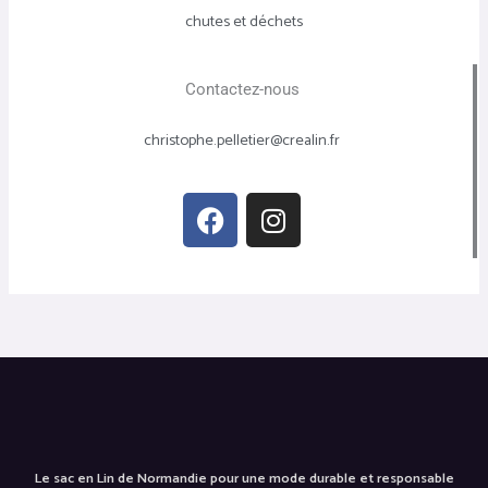
chutes et déchets
Contactez-nous
christophe.pelletier@crealin.fr
F
I
a
n
c
s
e
t
b
a
o
g
o
r
k
a
m
Le sac en Lin de Normandie pour une mode durable et responsable