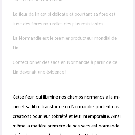
La fleur de lin est si délicate et pourtant sa fibre est
l’une des fibres naturelles des plus résistantes !
La Normandie est le premier producteur mondial de
Lin.
Confectionner des sacs en Normandie à partir de ce
Lin devenait une évidence !
Cette fleur, qui illumine nos champs normands à la mi-
juin et sa fibre transformé en Normandie, portent nos
créations pour leur sobriété et leur intemporalité. Ainsi,
même la matière première de nos sacs est normande